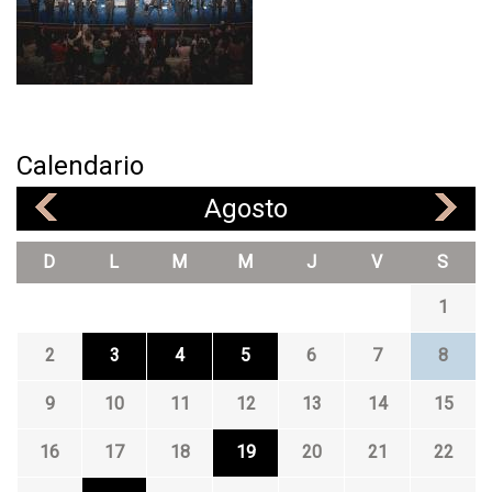
R
G
A
E
N
F
I
Calendario
L
A
Agosto
«
»
R
M
D
L
M
M
J
V
S
Ó
N
1
I
C
2
3
4
5
6
7
8
A
9
10
11
12
13
14
15
16
17
18
19
20
21
22