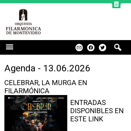
Jump to navigation
B
m
f
t
u
s
c
Agenda - 13.06.2026
a
r
CELEBRAR, LA MURGA EN
FILARMÓNICA
ENTRADAS
DISPONIBLES EN
ESTE LINK