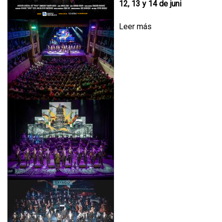
12, 13 y 14 de juni
Leer más
s
o
b
r
e
C
E
L
E
B
R
A
R
,
L
A
M
U