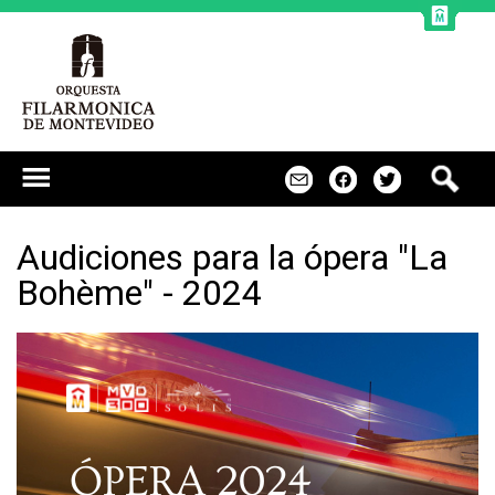
Jump to navigation
B
m
f
t
u
s
c
Audiciones para la ópera "La
a
Bohème" - 2024
r