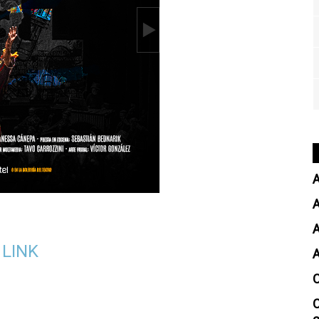
A
A
 LINK