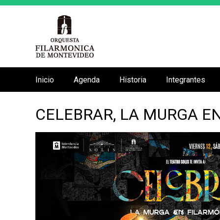
Inicio
Agenda
Historia
Integrantes
M
e
CELEBRAR, LA MURGA E
n
ú
p
r
i
n
c
i