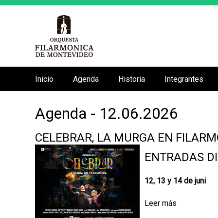
Inicio
Agenda
Historia
Integrantes
M
e
Agenda - 12.06.2026
n
ú
CELEBRAR, LA MURGA EN FILARM
p
r
ENTRADAS DI
i
n
12, 13 y 14 de juni
c
Leer más
s
i
o