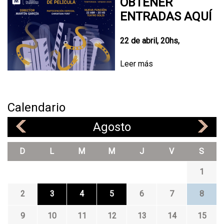
OBTENER
ENTRADAS AQUÍ
22 de abril, 20hs,
Leer más
s
o
b
r
Calendario
e
F
Agosto
«
»
I
L
D
L
M
M
J
V
S
A
R
1
M
Ó
2
3
4
5
6
7
8
N
I
9
10
11
12
13
14
15
C