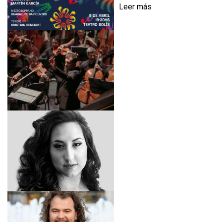
Leer más
s
o
b
r
e
L
A
C
A
N
C
I
Ó
N
D
E
L
A
T
I