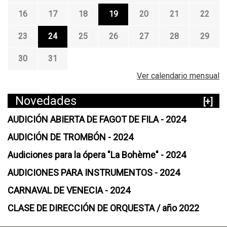
A
16
17
18
19
20
21
22
D
E
23
24
25
26
27
28
29
P
E
30
31
L
Í
Ver calendario mensual
C
U
Novedades
[+]
L
A
AUDICIÓN ABIERTA DE FAGOT DE FILA - 2024
-
AUDICIÓN DE TROMBÓN - 2024
N
U
Audiciones para la ópera "La Bohème" - 2024
E
AUDICIONES PARA INSTRUMENTOS - 2024
V
A
CARNAVAL DE VENECIA - 2024
F
U
CLASE DE DIRECCIÓN DE ORQUESTA / año 2022
N