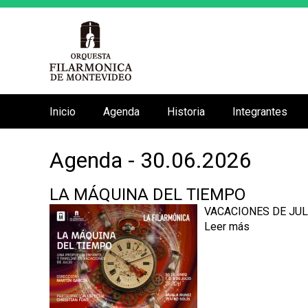
Inicio
Agenda
Historia
Integrantes
M
e
Agenda - 30.06.2026
n
ú
LA MÁQUINA DEL TIEMPO
p
VACACIONES DE JUL
r
Leer más
s
i
o
n
b
r
c
e
i
L