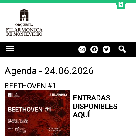
Jump to navigation
B
m
f
t
u
s
c
Agenda - 24.06.2026
a
r
BEETHOVEN #1
ENTRADAS
DISPONIBLES
AQUÍ