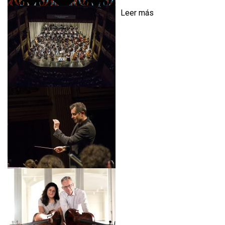
Leer más
s
o
b
r
e
G
A
L
A
I
N
A
U
G
U
R
A
L
-
L