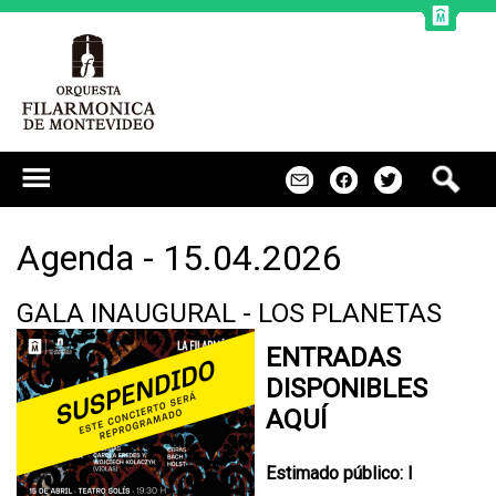
Jump to navigation
B
m
f
t
u
s
c
Agenda - 15.04.2026
a
r
GALA INAUGURAL - LOS PLANETAS
ENTRADAS
DISPONIBLES
AQUÍ
Estimado público: l