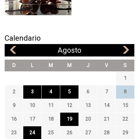
O
S
P
L
A
Calendario
N
E
Agosto
«
»
T
A
D
L
M
M
J
V
S
S
1
2
3
4
5
6
7
8
9
10
11
12
13
14
15
16
17
18
19
20
21
22
23
24
25
26
27
28
29