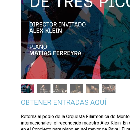
p
a
l
OBTENER ENTRADAS AQUÍ
Retorna al podio de la Orquesta Filarmónica de Monte
internacionales, el reconocido maestro Alex Klein. En 
en el Concierto para piano en sol mayor de Ravel. El 