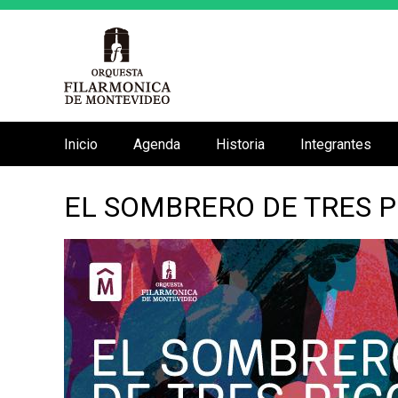
Inicio
Agenda
Historia
Integrantes
M
e
EL SOMBRERO DE TRES P
n
ú
p
r
i
n
c
i