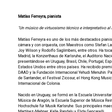
Matías Ferreyra, pianista
"Un músico de virtuosismo técnico e interpretativo al
Matías Ferreyra es uno de los más destacados pianist
cámara y con orquesta, con Maestros como Stefan Lano
Joy Wilson y Rodolfo Saglimbeni, entre otros. Ha toca
Madrid, la Konzerthaus de Karlsruhe, el Auditorio Nac
presentándose en Uruguay, Brasil, Chile, Portugal, Espa
Estados Unidos entre otros países. Ha recibido premio
DAAD y la Fundación Internacional Yehudi Menuhin. Part
de Santander, el Festival Zicosur, el Hong Kong Music F
Internacional de Colonia.
Nacido en Uruguay, se formó en la Escuela Universitar
Música de Aragón, la Escuela Superior de Música Rein
Hochschule für Musik Karlsruhe. Sus principales maest
Martínez-Mehner, Kalle Randalu y Elida Gencarelli.