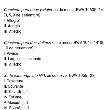
Concierto para oboe y violín
, en do menor BWV 1060R 14’
(3, 5, 9 de setiembre)
I. Allegro
II. Adagio
III. Allegro
Concierto para dos violines
, en re menor BWV 1043 14’ (8,
10 de setiembre)
I. Vivace
II. Largo, ma non tanto
III. Allegro
Suite para orquesta Nº1
, en do mayor BWV 1066 22’
I. Ouverture
II. Courante
III. Gavotte I, II
IV. Forlane
V. Menuett I, II
VI. Bourrée I, II