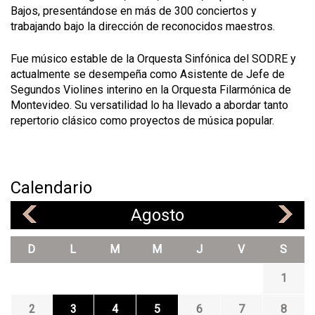
Bajos, presentándose en más de 300 conciertos y
trabajando bajo la dirección de reconocidos maestros.
Fue músico estable de la Orquesta Sinfónica del SODRE y
actualmente se desempeña como Asistente de Jefe de
Segundos Violines interino en la Orquesta Filarmónica de
Montevideo. Su versatilidad lo ha llevado a abordar tanto
repertorio clásico como proyectos de música popular.
Calendario
Agosto
«
»
D
L
M
M
J
V
S
1
2
3
4
5
6
7
8