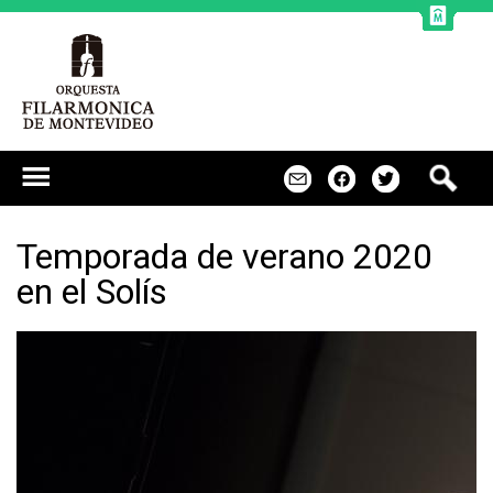
Jump to navigation
B
m
f
t
u
s
c
Temporada de verano 2020
a
en el Solís
r