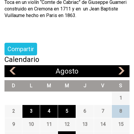
Toca en un violín “Comte de Cabriac” de Giuseppe Guarneri
construido en Cremona en 1711 y en un Jean Baptiste
Vuillaume hecho en Paris en 1863.
Compartir
Calendario
Agosto
«
»
D
L
M
M
J
V
S
1
2
3
4
5
6
7
8
9
10
11
12
13
14
15