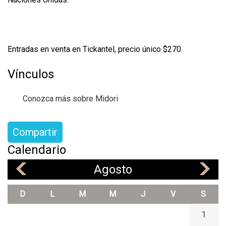
Entradas en venta en Tickantel, precio único $270.
Vínculos
Conozca más sobre Midori
Compartir
Calendario
Agosto
«
»
D
L
M
M
J
V
S
1