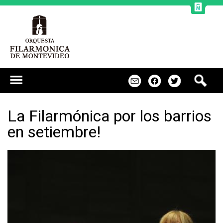
Jump to navigation
B
m
f
t
u
s
c
La Filarmónica por los barrios
a
en setiembre!
r