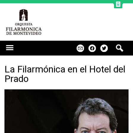
Jump to navigation
B
m
f
t
u
s
c
La Filarmónica en el Hotel del
a
Prado
r