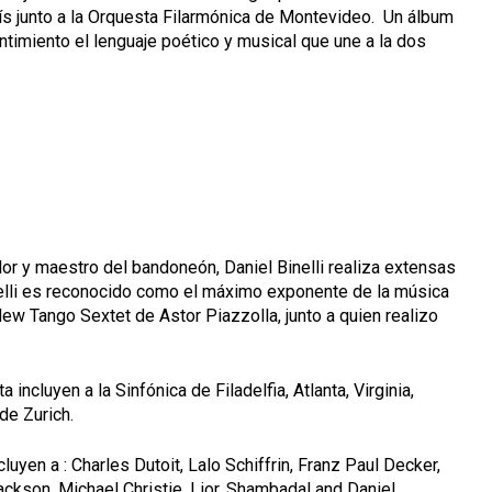
ís junto a la Orquesta Filarmónica de Montevideo.
Un álbum
timiento el lenguaje poético y musical que une a la dos
or y maestro del bandoneón, Daniel Binelli realiza extensas
nelli es reconocido como el máximo exponente de la música
 New Tango Sextet de Astor Piazzolla, junto a quien realizo
incluyen a la Sinfónica de Filadelfia, Atlanta, Virginia,
de Zurich.
uyen a : Charles Dutoit, Lalo Schiffrin, Franz Paul Decker,
ackson, Michael Christie, Lior. Shambadal and Daniel