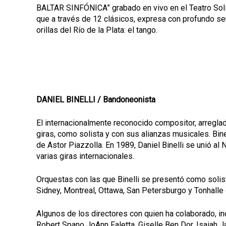
BALTAR SINFÓNICA
”
grabado en vivo en el Teatro Sol
que a través de 12 clásicos, expresa con profundo sen
orillas del Río de la Plata: el tango.
DANIEL BINELLI / Bandoneonista
El internacionalmente reconocido compositor, arreglad
giras, como solista y con sus alianzas musicales. Bi
de Astor Piazzolla. En 1989, Daniel Binelli se unió al
varias giras internacionales.
Orquestas con las que Binelli se presentó como solista 
Sidney, Montreal, Ottawa, San Petersburgo y Tonhalle 
Algunos de los directores con quien ha colaborado, incl
Robert Spano JoAnn Faletta, Giselle Ben Dor, Isaiah J