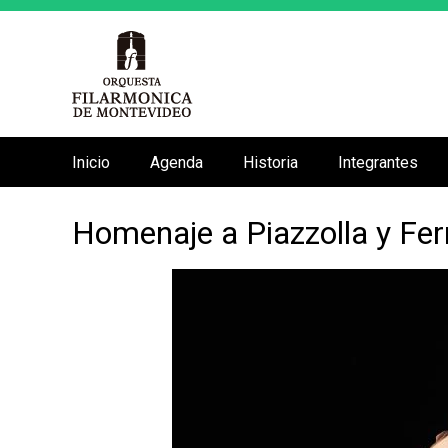
Inicio
Agenda
Historia
Integrantes
M
e
Homenaje a Piazzolla y Fer
n
ú
p
r
i
n
c
i