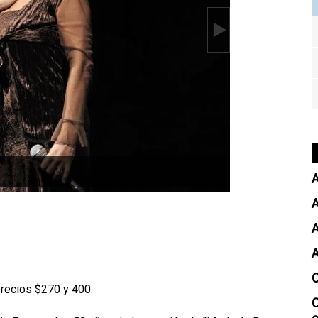
A
A
 precios $270 y 400.