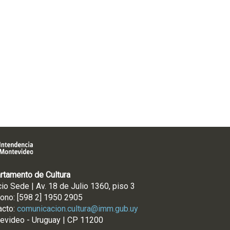
rtamento de Cultura
cio Sede | Av. 18 de Julio 1360, piso 3
fono: [598 2] 1950 2905
acto:
comunicacion.cultura@imm.gub.uy
evideo - Uruguay | CP 11200