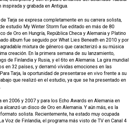
n inspirada y grabada en Antigua.
ck de Tarja se expresa completamente en su carrera solista,
de estudio My Winter Storm fue editado en más de 80
sco de Oro en Hungría, República Checa y Alemania y Platino
amado álbum fue seguido por What Lies Beneath en 2010 y por
a agradable mixtura de géneros que caracterizó a su música
ima creación. En la primera semana de su lanzamiento,
ngs de Finlandia y Rusia, y el 6to en Alemania. La gira mundial
tos en 32 países, y derramó vívidas emociones en las
ara Tarja, la oportunidad de presentarse en vivo frente a su
rabajo que realizó en el estudio, ya que se ha presentado en
.
a en 2006 y 2007 y para los Echo Awards en Alemania en
sta alcanzó un disco de Oro en Alemania. Y aún más, es la
n formato solista. Recientemente, ha estado muy ocupada
a Voz de Finlandia, el programa más visto de TV en Canal 4