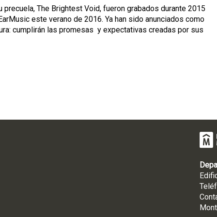
u precuela, The Brightest Void, fueron grabados durante 2015
 EarMusic este verano de 2016. Ya han sido anunciados como
egura: cumplirán las promesas y expectativas creadas por sus
Depa
Edifi
Telé
Cont
Mont