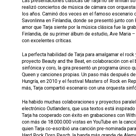
Las presentaciones clásicas de Tarja no se limitan s
realizó conciertos de música de cámara con orquesta
los años. Caminó dos veces en el famoso escenario de 
Savonlinna en Finlandia, donde se presentó junto con 
amor que Tarja siente por la música clásica fue la gra
Finlandia, de su primer álbum de estudio, Ave Maria – 
con excelentes críticas.
La perfecta habilidad de Tarja para amalgamar el rock
proyecto Beauty and the Beat, en colaboración con el 
sinfónica y coro, la gira presentó un programa único qu
Queen y canciones propias. Un paso más después de l
Hungría, en 2010 y el festival Masters of Rock en Re
más, Tarja compartió escenario con una orquesta sinf
Ha habido muchas colaboraciones y proyectos paralelo
electrónico Outlanders, que usa textos está inspirado 
Tarja ha cooperado con éxito en grabaciones con With
con más de 18.000.000 vistas en YouTube en la canción 
quien Tarja co-escribió una canción pre-nominada pa
Hard Rock Doro Pesch, la banda más grande de Alemani