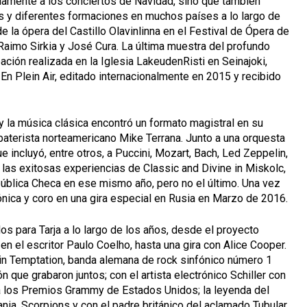
olamente a los conciertos de Navidad, sino que también
s y diferentes formaciones en muchos países a lo largo de
la ópera del Castillo Olavinlinna en el Festival de Ópera de
Raimo Sirkia y José Cura. La última muestra del profundo
bación realizada en la Iglesia LakeudenRisti en Seinajoki,
En Plein Air, editado internacionalmente en 2015 y recibido
 y la música clásica encontró un formato magistral en su
baterista norteamericano Mike Terrana. Junto a una orquesta
e incluyó, entre otros, a Puccini, Mozart, Bach, Led Zeppelin,
as exitosas experiencias de Classic and Divine in Miskolc,
pública Checa en ese mismo año, pero no el último. Una vez
ónica y coro en una gira especial en Rusia en Marzo de 2016.
s para Tarja a lo largo de los años, desde el proyecto
en el escritor Paulo Coelho, hasta una gira con Alice Cooper.
in Temptation, banda alemana de rock sinfónico número 1
que grabaron juntos; con el artista electrónico Schiller con
ra los Premios Grammy de Estados Unidos; la leyenda del
a, Scorpions y con el padre británico del aclamado Tubular