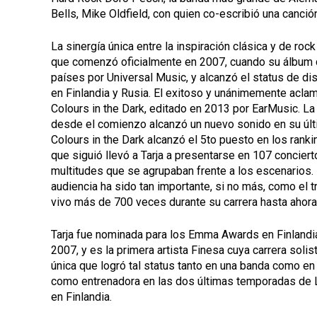
Bells, Mike Oldfield, con quien co-escribió una canció
La sinergía única entre la inspiración clásica y de ro
que comenzó oficialmente en 2007, cuando su álbum 
países por Universal Music, y alcanzó el status de di
en Finlandia y Rusia. El exitoso y unánimemente acl
Colours in the Dark, editado en 2013 por EarMusic. L
desde el comienzo alcanzó un nuevo sonido en su últ
Colours in the Dark alcanzó el 5to puesto en los ranki
que siguió llevó a Tarja a presentarse en 107 concier
multitudes que se agrupaban frente a los escenarios. P
audiencia ha sido tan importante, si no más, como el t
vivo más de 700 veces durante su carrera hasta ahora
Tarja fue nominada para los Emma Awards en Finlandi
2007, y es la primera artista Finesa cuya carrera soli
única que logró tal status tanto en una banda como e
como entrenadora en las dos últimas temporadas de L
en Finlandia.