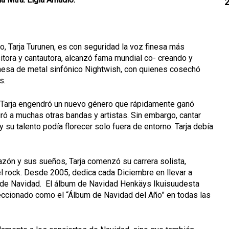
co, Tarja Turunen, es con seguridad la voz finesa más
tora y cantautora, alcanzó fama mundial co- creando y
inesa de metal sinfónico Nightwish, con quienes cosechó
s.
 Tarja engendró un nuevo género que rápidamente ganó
piró a muchas otras bandas y artistas. Sin embargo, cantar
 su talento podía florecer solo fuera de entorno. Tarja debía
razón y sus sueños, Tarja comenzó su carrera solista,
 rock. Desde 2005, dedica cada Diciembre en llevar a
s de Navidad. El álbum de Navidad Henkäys Ikuisuudesta
eleccionado como el “Álbum de Navidad del Año” en todas las