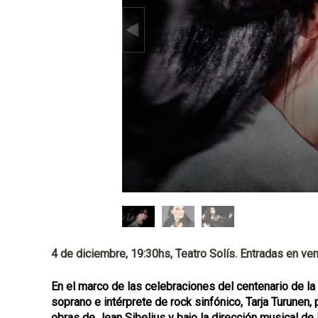
p
a
l
4 de diciembre, 19:30hs, Teatro Solís. Entradas en vent
En el marco de las celebraciones del centenario de la
soprano e intérprete de rock sinfónico, Tarja Turunen,
obras de Jean Sibelius y bajo la dirección musical de 