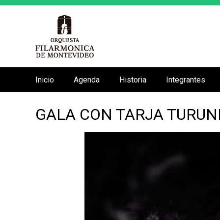
Inicio
Agenda
Historia
Integrantes
M
e
GALA CON TARJA TURU
n
ú
p
r
i
n
c
i