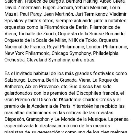
Salomen, Frübeck de Burgos, Bernard Haiting, Alceo Cilera,
David Zimermann, Eugen Jochum, Yehudi Menuhin, Lorin
Mazel, Paul Paray, Jean Martinón, Juri Termikanov, Vladimir
Spivakov y tantos otros; siempre actuando junto a notables
orquestas como la Filarmónica de Berlín, Filarmónica de
Viena, Tonhalle de Zurich, Orquesta de la Suisse Romande,
Orquesta de la Scala de Milán, NHK de Tokio, Orquesta
Nacional de Francia, Royal Philarmonic, London Philarmonic,
New York Philarmonic, Chicago Symphony, Philadelphia
Orchestra, Cleveland Symphony, entre otras.
Es el invitado habitual de los más grandes festivales como
Salzburgo, Lucerna, Berlín, Granada, Viena, La Roque de
Antheron, Aix en Provence, etc. Sus discos han sido
galardonados con los premios del Discophiles francés, el
Gran Premio del Disco de l'Academie Charles Cross y el
premio de la Academia de París. Y también ha recibido las
más altas distinciones en las críticas de las revistas
Diapasón, Gramophon y Le Monde de la Musique. La prensa
especializada lo destaca como uno de los mejores
pianistas de su generación y como uno de los cien mejores