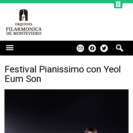
Jump to navigation
B
m
f
t
u
s
c
Festival Pianissimo con Yeol
a
Eum Son
r