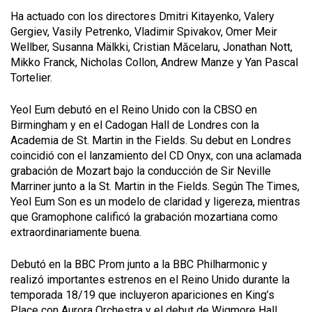
Ha actuado con los directores Dmitri Kitayenko, Valery
Gergiev, Vasily Petrenko, Vladimir Spivakov, Omer Meir
Wellber, Susanna Mälkki, Cristian Măcelaru, Jonathan Nott,
Mikko Franck, Nicholas Collon, Andrew Manze y Yan Pascal
Tortelier.
Yeol Eum debutó en el Reino Unido con la CBSO en
Birmingham y en el Cadogan Hall de Londres con la
Academia de St. Martin in the Fields. Su debut en Londres
coincidió con el lanzamiento del CD Onyx, con una aclamada
grabación de Mozart bajo la conducción de Sir Neville
Marriner junto a la St. Martin in the Fields. Según The Times,
Yeol Eum Son es un modelo de claridad y ligereza, mientras
que Gramophone calificó la grabación mozartiana como
extraordinariamente buena.
Debutó en la BBC Prom junto a la BBC Philharmonic y
realizó importantes estrenos en el Reino Unido durante la
temporada 18/19 que incluyeron apariciones en King’s
Place con Aurora Orchestra y el debut de Wigmore Hall