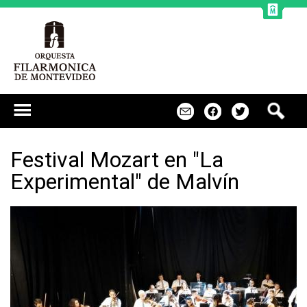
Jump to navigation
B
m
f
t
u
s
c
Festival Mozart en "La
a
Experimental" de Malvín
r