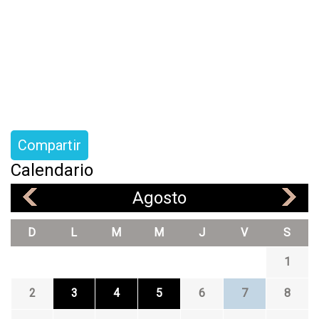
Compartir
Calendario
Agosto
«
»
D
L
M
M
J
V
S
1
2
3
4
5
6
7
8