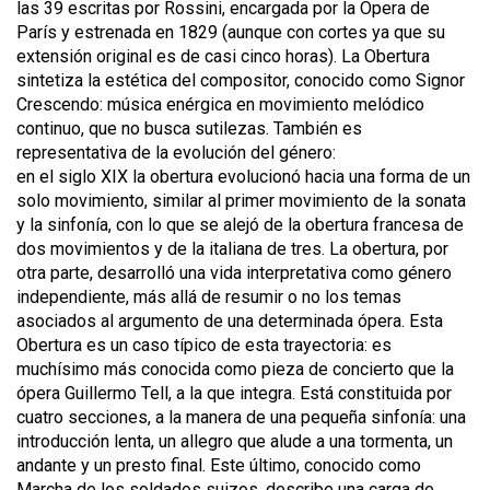
las 39 escritas por Rossini, encargada por la Ópera de
Par
í
s y estrenada en 1829 (aunque con cortes ya que su
extensión original es de casi cinco horas). La
Obertura
sintetiza la estética del compositor, conocido como
Signor
Crescendo:
música enérgica en movimiento melódico
continuo, que no busca sutilezas. También es
representativa de la evolución del género:
en el siglo XIX la obertura evolucionó hacia una forma de un
solo movimiento, similar al primer movimiento de la sonata
y la sinfonía, con lo que se alejó de la obertura francesa de
dos movimientos y de la italiana de tres. La obertura, por
otra parte, desarrolló una vida interpretativa como género
independiente, más allá de resumir o no los temas
asociados al argumento de una determinada ópera. Esta
Obertura
es un caso típico de esta trayectoria: es
muchísimo más conocida como pieza de concierto que la
ópera
Guillermo Tell
, a la que integra. Está constituida por
cuatro secciones, a la manera de una pequeña sinfonía: una
introducción lenta, un
allegro
que alude a una tormenta, un
andante
y un
presto
final. Este último, conocido como
Marcha de los soldados suizos
, describe una carga de