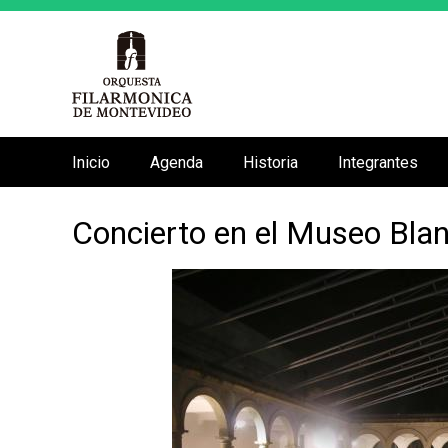
Inicio
Agenda
Historia
Integrantes
M
e
Concierto en el Museo Bla
n
ú
p
r
i
n
c
i