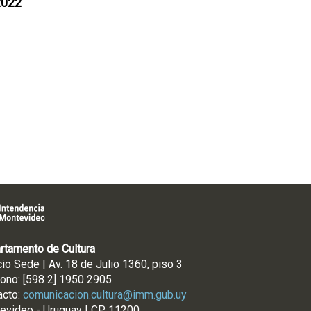
2022
rtamento de Cultura
cio Sede | Av. 18 de Julio 1360, piso 3
fono: [598 2] 1950 2905
acto:
comunicacion.cultura@imm.gub.uy
evideo - Uruguay | CP 11200