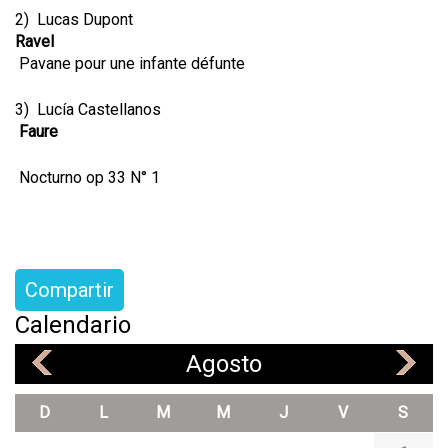
2) Lucas Dupont
Ravel
Pavane pour une infante défunte
3) Lucía Castellanos
Faure
Nocturno op 33 N° 1
Compartir
Calendario
Agosto
«
»
D
L
M
M
J
V
S