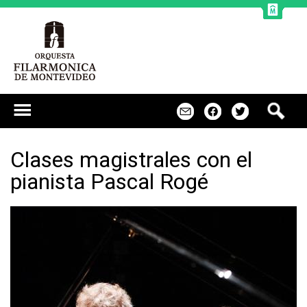
Jump to navigation
B
m
f
t
u
s
c
Clases magistrales con el
a
pianista Pascal Rogé
r