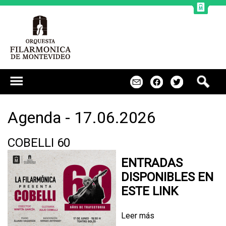
Jump to navigation
B
m
f
t
u
s
c
Agenda - 17.06.2026
a
r
COBELLI 60
ENTRADAS
DISPONIBLES EN
ESTE LINK
Leer más
s