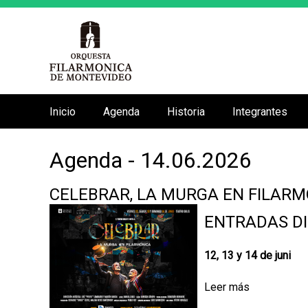
Inicio
Agenda
Historia
Integrantes
M
e
Agenda - 14.06.2026
n
ú
CELEBRAR, LA MURGA EN FILARM
p
r
ENTRADAS DI
i
n
12, 13 y 14 de juni
c
Leer más
s
i
o