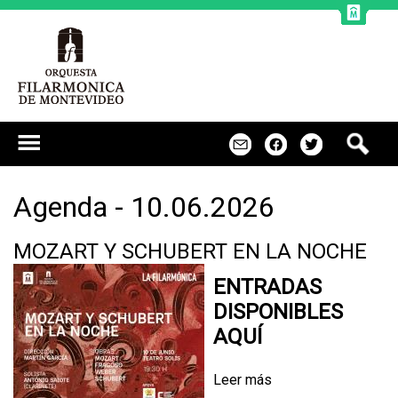
Jump to navigation
B
m
f
t
u
s
c
Agenda - 10.06.2026
a
r
MOZART Y SCHUBERT EN LA NOCHE
ENTRADAS
DISPONIBLES
AQUÍ
Leer más
s