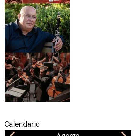
o
b
r
e
M
O
Z
A
R
T
Y
S
C
H
U
B
E
R
T
Calendario
E
N
«
»