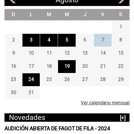
Agosto
L
A
D
L
M
M
J
V
S
N
O
1
C
H
2
3
4
5
6
7
8
E
9
10
11
12
13
14
15
16
17
18
19
20
21
22
23
24
25
26
27
28
29
30
31
Ver calendario mensual
Novedades
[+]
AUDICIÓN ABIERTA DE FAGOT DE FILA - 2024