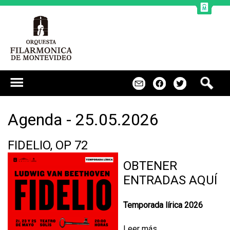
Jump to navigation
B
m
f
t
u
s
c
Agenda - 25.05.2026
a
r
FIDELIO, OP 72
OBTENER
ENTRADAS AQUÍ
Temporada lírica 2026
Leer más
s