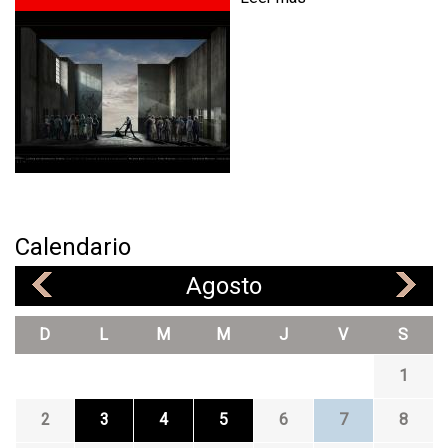
o
b
r
e
F
I
D
E
L
I
O
Calendario
,
Agosto
O
«
»
P
7
D
L
M
M
J
V
S
2
1
2
3
4
5
6
7
8