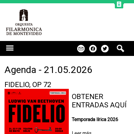
Jump to navigation
B
m
f
t
u
s
c
Agenda - 21.05.2026
a
r
FIDELIO, OP 72
OBTENER
ENTRADAS AQUÍ
Temporada lírica 2026
Leer más
s