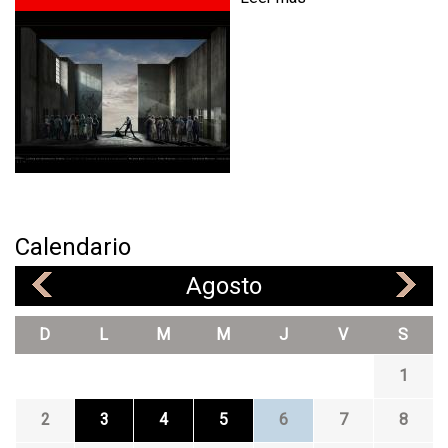
o
b
r
e
F
I
D
E
L
I
O
Calendario
,
Agosto
O
«
»
P
7
D
L
M
M
J
V
S
2
1
2
3
4
5
6
7
8