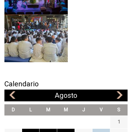
U
E
L
A
Calendario
Agosto
«
»
D
L
M
M
J
V
S
1