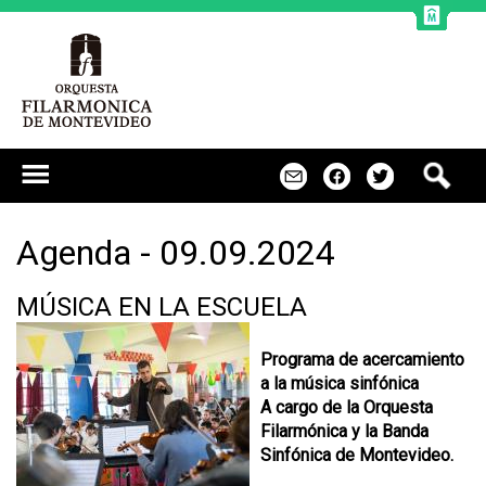
Jump to navigation
B
m
f
t
u
s
c
Agenda - 09.09.2024
a
r
MÚSICA EN LA ESCUELA
Programa de acercamiento
a la música sinfónica
A cargo de la Orquesta
Filarmónica y la Banda
Sinfónica de Montevideo.