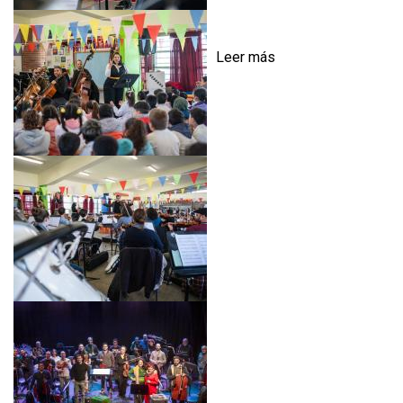
Leer más
s
o
b
r
e
M
Ú
S
I
C
A
E
N
L
A
E
S
C