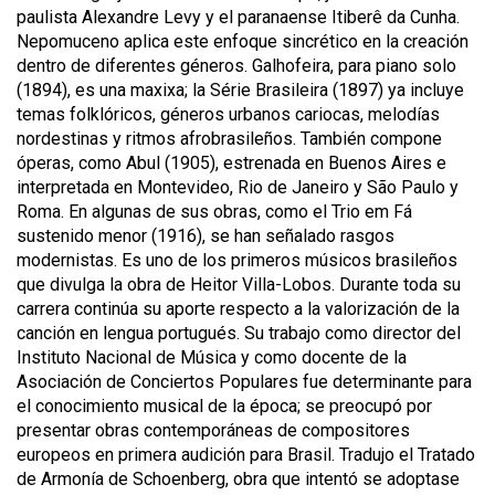
paulista Alexandre Levy y el paranaense Itiberê da Cunha.
Nepomuceno aplica este enfoque sincrético en la creación
dentro de diferentes géneros.
Galhofeira
, para piano solo
(1894), es una maxixa; la
Série Brasileira
(1897) ya incluye
temas folklóricos, géneros urbanos cariocas, melodías
nordestinas y ritmos afrobrasileños. También compone
óperas, como
Abul
(1905), estrenada en Buenos Aires e
interpretada en Montevideo, Rio de Janeiro y
São Paulo y
Roma. En algunas de sus obras, como el
Trio em Fá
sustenido menor
(1916), se han señalado rasgos
modernistas. Es uno de los primeros músicos brasileños
que divulga la obra de Heitor Villa-Lobos. Durante toda su
carrera continúa su aporte respecto a la valorización de la
canción en lengua portugués. Su trabajo como director del
Instituto Nacional de Música y como docente de la
Asociación de Conciertos Populares fue determinante para
el conocimiento musical de la época; se preocupó por
presentar obras contemporáneas de compositores
europeos en primera audición para Brasil. Tradujo el
Tratado
de Armonía
de Schoenberg, obra que intentó se adoptase