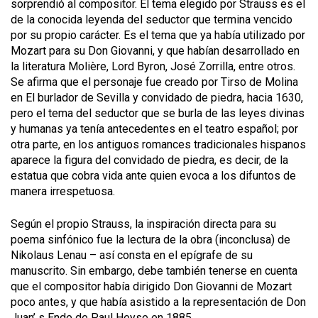
sorprendió al compositor. El tema elegido por Strauss es el
de la conocida leyenda del seductor que termina vencido
por su propio carácter. Es el tema que ya había utilizado por
Mozart para su
Don Giovanni,
y que habían desarrollado en
la literatura Molière, Lord Byron, José Zorrilla, entre otros.
Se afirma que el personaje fue creado por Tirso de Molina
en
El burlador de Sevilla y convidado de
piedra, hacia 1630,
pero el tema del seductor que se burla de las leyes divinas
y humanas ya tenía antecedentes en el teatro español; por
otra parte, en los antiguos romances tradicionales hispanos
aparece la figura del convidado de piedra, es decir, de la
estatua que cobra vida ante quien evoca a los difuntos de
manera irrespetuosa.
Según el propio Strauss, la inspiración directa para su
poema sinfónico fue la lectura de la obra (inconclusa) de
Nikolaus Lenau – así consta en el epígrafe de su
manuscrito. Sin embargo, debe también tenerse en cuenta
que el compositor había dirigido
Don Giovanni
de Mozart
poco antes, y que había asistido a la representación de
Don
Juan’ s Ende
de Paul Heyse en 1885.