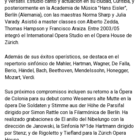
y versátil.
Es
tudió canto y actuación en su ciudad, Curitiba, y
posteriormente en la Academia de Música "Hans Eisler",
Berlín (Alemania), con las maestras Norma Sharp y Julia
Varady. Asistió a master classes con Alberto Zedda,
Thomas Hampson y Francisco Araiza. Entre 2003/05
integró el International Opera Studio en el Opera House de
Zürich.
Además de sus éxitos
operísticos
, se destaca en el
repertorio sinfónico
de
Mahler,
Hartman, Wagner, De Falla,
Berio, H
ä
ndel, Bach,
Beethoven,
Mendelssohn,
H
oneg
g
er,
Mozart, Verdi.
S
us
próximos
compromisos inclu
yen su retorno a la
Ópera
de Col
o
nia para su debut
como Weseners alte Mutte e
n
l
a
ópera
Die Soldate
n
y
Stimme aus der Höhe
d
e
Parsifal
dirigido por
Simon Rattle
con la Filarmónica de Berlín.
Ha
realizado
grabaciones
de
El
a
nillo de
l
Nibelungo
con la
dirección
de Janowski,
l
a
Sinfon
í
a
Nº
1
de Hartmann
dirigido
por
Stenz;
y
de
Rigoletto
y
Tiefland
p
ara
l
a Zürich Opera
House.