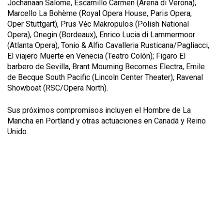
Jochanaan
Salom
e, Escamillo
Carmen
(Arena di Verona),
Marcello
La Bohème
(Royal Opera House, Paris Opera,
Oper Stuttgart), Prus Věc
Makropulos
(Polish National
Opera),
Onegin
(Bordeaux), Enrico
Lucia di Lammermoor
(Atlanta Opera), Tonio & Alfio
Cavalleria Rusticana/Pagliacci
,
El viajero
Muerte en Venecia
(Teatro Colón); Figaro
El
barbero de Sevilla,
Brant
Mourning Becomes Electra,
Emile
de Becque
South Pacific
(Lincoln Center Theater),
Ravenal
Showboat
(RSC/Opera North).
Sus próximos compromisos incluyen el
Hombre de La
Mancha
en Portland y otras actuaciones en Canadá y Reino
Unido.