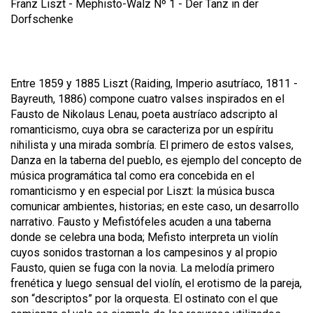
Franz Liszt -
Mephisto-Walz Nº 1 - Der Tanz in der
Dorfschenke
Entre 1859 y 1885 Liszt (Raiding, Imperio asutríaco, 1811 -
Bayreuth, 1886) compone cuatro valses inspirados en el
Fausto
de Nikolaus Lenau, poeta austríaco adscripto al
romanticismo, cuya obra se caracteriza por un espíritu
nihilista y una mirada sombría. El primero de estos valses,
Danza en la taberna del pueblo
, es ejemplo del concepto de
música programática tal como era concebida en el
romanticismo y en especial por Liszt: la música busca
comunicar ambientes, historias; en este caso, un desarrollo
narrativo. Fausto y Mefistófeles acuden a una taberna
donde se celebra una boda; Mefisto interpreta un violín
cuyos sonidos trastornan a los campesinos y al propio
Fausto, quien se fuga con la novia. La melodía primero
frenética y luego sensual del violín, el erotismo de la pareja,
son “descriptos” por la orquesta. El
ostinato
con el que